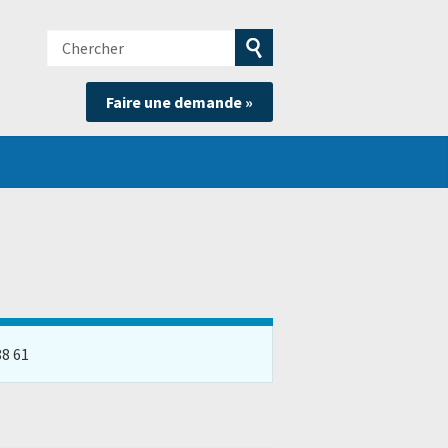
Chercher
e
Soumettre
Faire une demande »
la
recherche
88 61