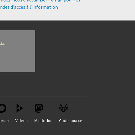
des d'accès à l'information
da.
.
orum
Vidéos
Mastodon
Code source