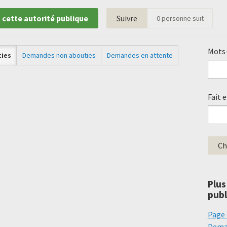
 cette autorité publique
Suivre
0
personne suit
Mots-
ies
Demandes non abouties
Demandes en attente
Fait 
Plus
publ
Page 
Deman