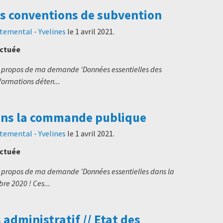
es conventions de subvention
temental - Yvelines
le
1 avril 2021
.
ectuée
s à propos de ma demande 'Données essentielles des
formations déten...
ans la commande publique
temental - Yvelines
le
1 avril 2021
.
ectuée
s à propos de ma demande 'Données essentielles dans la
e 2020 ! Ces...
dministratif // Etat des