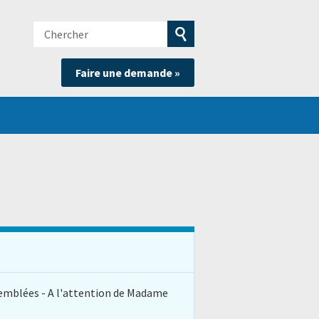
Chercher
e
Soumettre
Faire une demande »
la
recherche
ssemblées - A l'attention de Madame