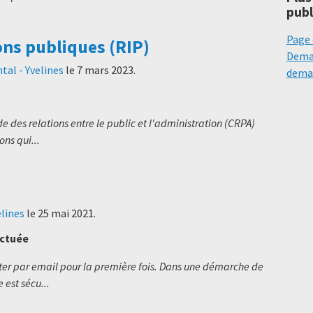
publ
Page 
ons publiques (RIP)
Deman
al - Yvelines
le
7 mars 2023
.
deman
 des relations entre le public et l'administration (CRPA)
ns qui...
lines
le
25 mai 2021
.
ectuée
ter par email pour la première fois. Dans une démarche de
est sécu...