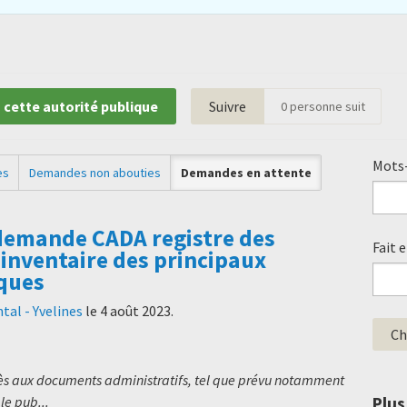
 cette autorité publique
Suivre
0
personne suit
Mots-
es
Demandes non abouties
Demandes en attente
demande CADA registre des
Fait 
/inventaire des principaux
ques
al - Yvelines
le
4 août 2023
.
cès aux documents administratifs, tel que prévu notamment
Plus
le pub...