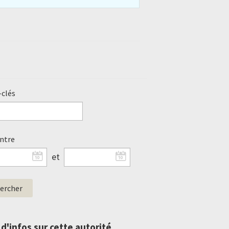
clés
entre
et
 d'infos sur cette autorité