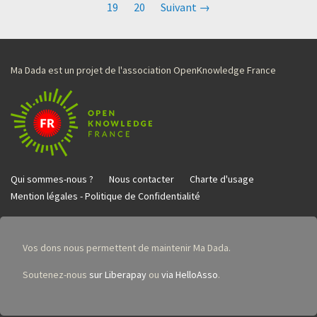
19
20
Suivant →
Ma Dada est un projet de l'association OpenKnowledge France
Qui sommes-nous ?
Nous contacter
Charte d'usage
Mention légales - Politique de Confidentialité
Vos dons nous permettent de maintenir Ma Dada.
Soutenez-nous
sur Liberapay
ou
via HelloAsso
.