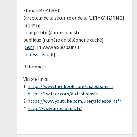
Florian BERTHET
Directeur de la sécurité et de la [1][IMG] [2][IMG]
[3][IMG]
tranquillité @aixlesbainsfr
publique [numéro de téléphone caché]
[
Gsm
] [4]www.aixlesbains.fr
[
adresse email
]
References
Visible links
1.
https://www.facebook.com/aixlesbainsfr
2.
https://twitter.com/aixlesbainsfr
3.
https://www.youtube.com/user/aixlesbainsfr
4.
http://www.aixlesbains.fr/