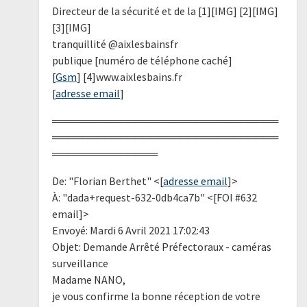
Directeur de la sécurité et de la [1][IMG] [2][IMG]
[3][IMG]
tranquillité @aixlesbainsfr
publique [numéro de téléphone caché]
[
Gsm
] [4]www.aixlesbains.fr
[
adresse email
]
══════════════════════════════
══════════════════════════════
══════════════
De: "Florian Berthet" <[
adresse email
]>
À: "dada+request-632-0db4ca7b" <[FOI #632
email]>
Envoyé: Mardi 6 Avril 2021 17:02:43
Objet: Demande Arrêté Préfectoraux - caméras
surveillance
Madame NANO,
je vous confirme la bonne réception de votre