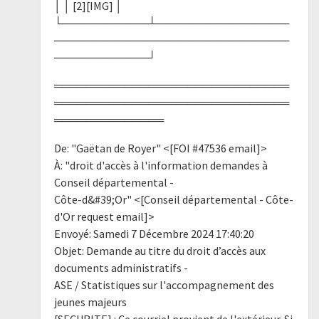
│ │ [2][IMG] │
└───────────┴─────────────────
──────────────────────────────
────────────┘
══════════════════════════════
══════════════════════════════
══════════════
De: "Gaëtan de Royer" <[FOI #47536 email]>
À: "droit d'accès à l'information demandes à
Conseil départemental -
Côte-d&#39;Or" <[Conseil départemental - Côte-
d'Or request email]>
Envoyé: Samedi 7 Décembre 2024 17:40:20
Objet: Demande au titre du droit d’accès aux
documents administratifs -
ASE / Statistiques sur l'accompagnement des
jeunes majeurs
[SECURITE] : Ce courriel provient de l'extérieur. Si