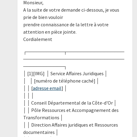
Monsieur,
A la suite de votre demande ci-dessous, je vous
prie de bien vouloir
prendre connaissance de la lettre à votre
attention en pièce jointe.
Cordialement
┌───────────┬─────────────────
──────────────────────────────
────────────┐
│ [1][IMG] │ Service Affaires Juridiques │
│ │ [numéro de téléphone caché] │
│ │ [
adresse email
] │
│ │ │
│ │ Conseil Départemental de la Côte-d'Or │
│ │ Pôle Ressources et Accompagnement des
Transformations │
│ │ Direction Affaires juridiques et Ressources
documentaires │