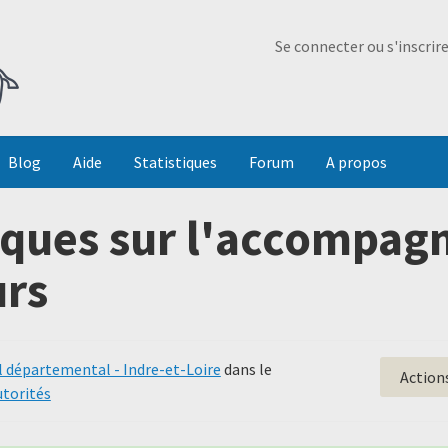
Ma Dada
Se connecter ou s'inscrir
Blog
Aide
Statistiques
Forum
A propos
tiques sur l'accompa
urs
l départemental - Indre-et-Loire
dans le
Action
utorités