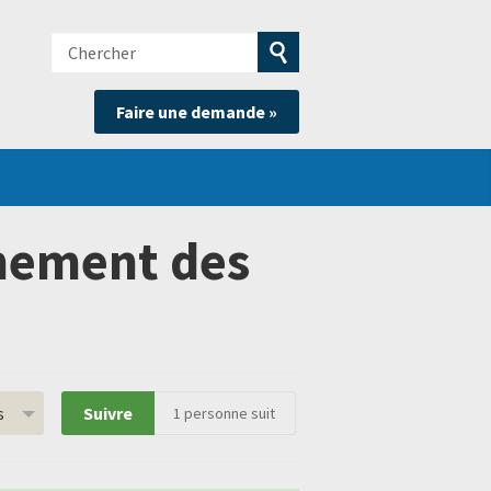
Chercher
e
Soumettre
Faire une demande »
la
recherche
gnement des
s
Suivre
1
personne suit