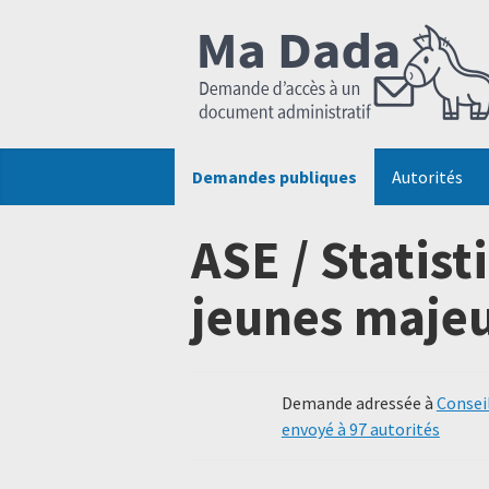
Demandes publiques
Autorités
ASE / Statis
jeunes maje
Demande adressée à
Consei
envoyé à 97 autorités