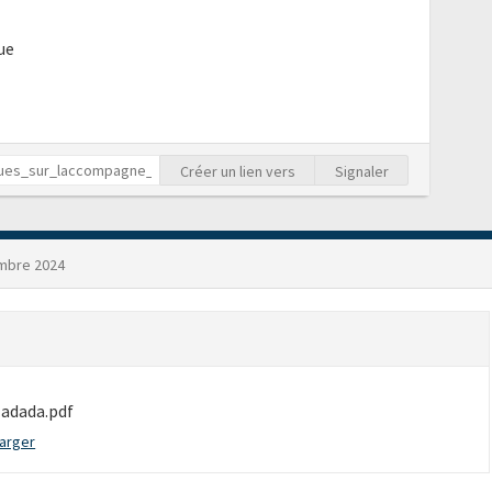
ue
Créer un lien vers
Signaler
mbre 2024
Madada.pdf
arger