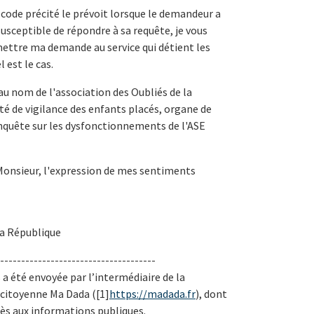
code précité le prévoit lorsque le demandeur a
 susceptible de répondre à sa requête, je vous
mettre ma demande au service qui détient les
est le cas.
u nom de l'association des Oubliés de la
é de vigilance des enfants placés, organe de
enquête sur les dysfonctionnements de l'ASE
Monsieur, l'expression de mes sentiments
la République
-------------------------------------
a été envoyée par l’intermédiaire de la
 citoyenne Ma Dada ([1]
https://madada.fr
), dont
accès aux informations publiques.