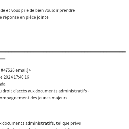
de et vous prie de bien vouloir prendre
e réponse en pièce jointe.
════════════════════════════════════════
══
I #47526 email]>
e 2024 17:40:16
ada
u droit d’accès aux documents administratifs -
accompagnement des jeunes majeurs
aux documents administratifs, tel que prévu