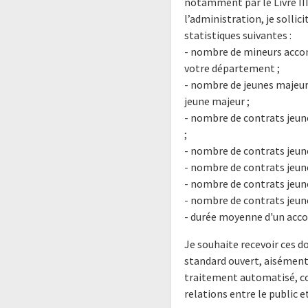
notamment par le Livre III
l’administration, je solli
statistiques suivantes :
- nombre de mineurs accomp
votre département ;
- nombre de jeunes majeu
jeune majeur ;
- nombre de contrats jeune
;
- nombre de contrats jeune
- nombre de contrats jeune
- nombre de contrats jeune
- nombre de contrats jeune
- durée moyenne d'un ac
Je souhaite recevoir ces 
standard ouvert, aisément 
traitement automatisé, co
relations entre le public e