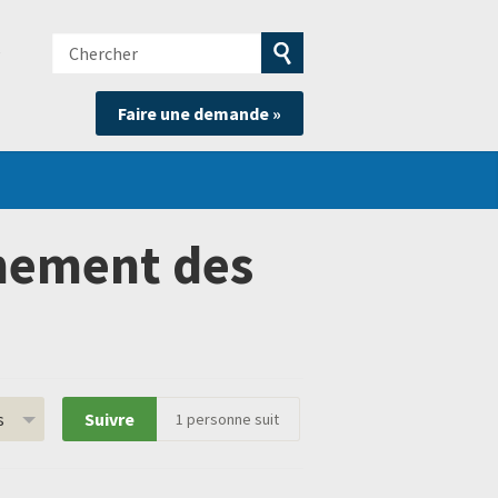
Chercher
e
Soumettre
Faire une demande »
la
recherche
gnement des
s
Suivre
1
personne suit