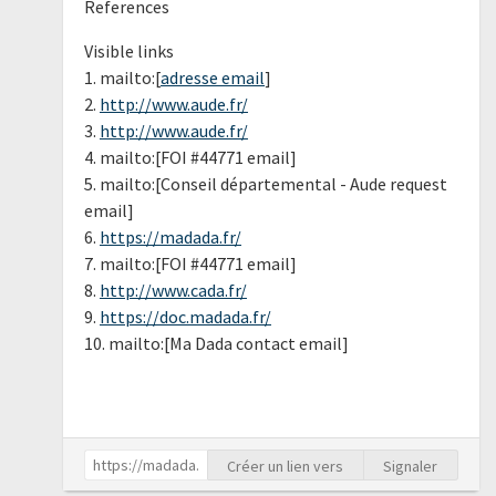
References
Visible links
1. mailto:[
adresse email
]
2.
http://www.aude.fr/
3.
http://www.aude.fr/
4. mailto:[FOI #44771 email]
5. mailto:[Conseil départemental - Aude request
email]
6.
https://madada.fr/
7. mailto:[FOI #44771 email]
8.
http://www.cada.fr/
9.
https://doc.madada.fr/
10. mailto:[Ma Dada contact email]
Créer un lien vers
Signaler