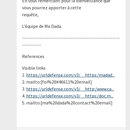
En vous remerciant pour la bienveillance que
vous pourrez apporter à cette
requête,
L’équipe de Ma Dada.
--------------------------------------------------------
-----------
References
Visible links
1.
https://urldefense.com/v3/__https:/madad...
2. mailto:[foi%20#46611%20email]
3.
https://urldefense.com/v3/__http:/www.ca...
4.
https://urldefense.com/v3/__https:/doc.m...
5. mailto:[ma%20dada%20contact%20email]