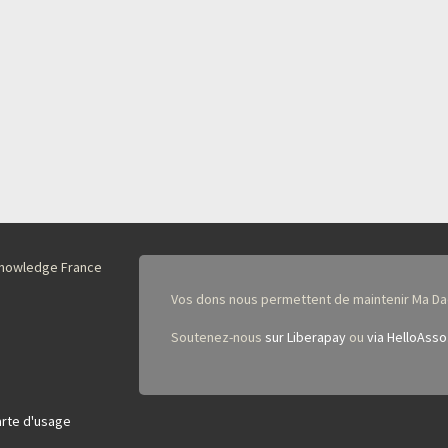
nKnowledge France
Vos dons nous permettent de maintenir Ma Da
Soutenez-nous
sur Liberapay
ou
via HelloAsso
rte d'usage