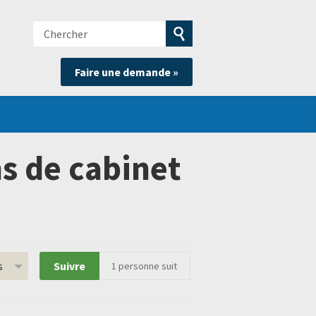
Chercher
e
Soumettre
Faire une demande »
la
recherche
s de cabinet
s
Suivre
1
personne suit