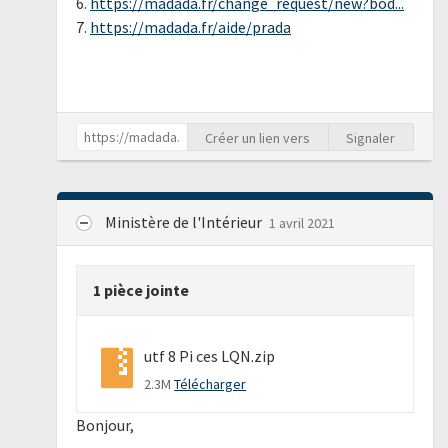
6.
https://madada.fr/change_request/new?bod...
7.
https://madada.fr/aide/prada
Créer un lien vers
Signaler
Ministère de l'Intérieur
1 avril 2021
1 pièce jointe
utf 8 Pi ces LQN.zip
2.3M
Télécharger
Bonjour,