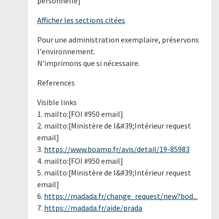
personnelle]
Afficher les sections citées
Pour une administration exemplaire, préservons
l'environnement.
N'imprimons que si nécessaire.
References
Visible links
1. mailto:[FOI #950 email]
2. mailto:[Ministère de l&#39;Intérieur request
email]
3.
https://www.boamp.fr/avis/detail/19-85983
4. mailto:[FOI #950 email]
5. mailto:[Ministère de l&#39;Intérieur request
email]
6.
https://madada.fr/change_request/new?bod...
7.
https://madada.fr/aide/prada