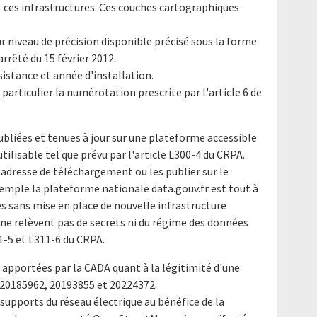
 ces infrastructures. Ces couches cartographiques
ur niveau de précision disponible précisé sous la forme
arrêté du 15 février 2012.
sistance et année d'installation.
 particulier la numérotation prescrite par l'article 6 de
bliées et tenues à jour sur une plateforme accessible
tilisable tel que prévu par l'article L300-4 du CRPA.
r adresse de téléchargement ou les publier sur le
exemple la plateforme nationale data.gouv.fr est tout à
s sans mise en place de nouvelle infrastructure
 ne relèvent pas de secrets ni du régime des données
1-5 et L311-6 du CRPA.
 apportées par la CADA quant à la légitimité d'une
s 20185962, 20193855 et 20224372.
s supports du réseau électrique au bénéfice de la