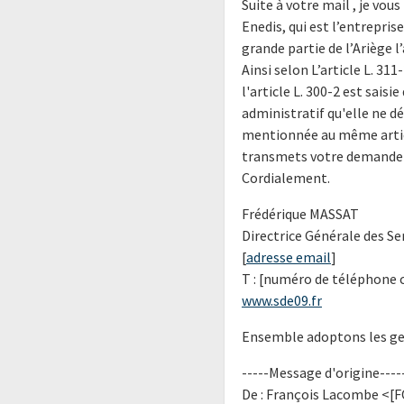
Suite à votre mail , je vou
Enedis, qui est l’entrepris
grande partie de l’Ariège l
Ainsi selon L’article L. 3
l'article L. 300-2 est sa
administratif qu'elle ne d
mentionnée au même article,
transmets votre demande 
Cordialement.
Frédérique MASSAT
Directrice Générale des Se
[
adresse email
]
T : [numéro de téléphone c
www.sde09.fr
Ensemble adoptons les ges
-----Message d'origine----
De : François Lacombe <[F