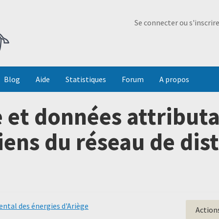
Ma Dada
Se connecter ou s'inscrir
Blog
Aide
Statistiques
Forum
A propos
 et données attributa
iens du réseau de dis
ntal des énergies d'Ariège
Action