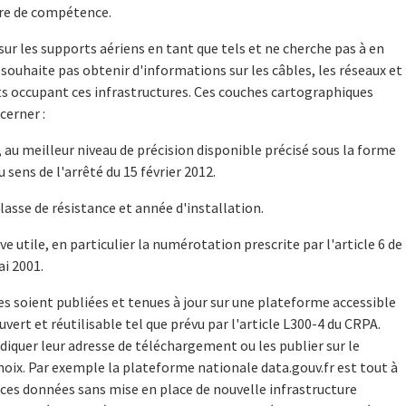
ire de compétence.
r les supports aériens en tant que tels et ne cherche pas à en
 souhaite pas obtenir d'informations sur les câbles, les réseaux et
ts occupant ces infrastructures. Ces couches cartographiques
erner :
, au meilleur niveau de précision disponible précisé sous la forme
u sens de l'arrêté du 15 février 2012.
lasse de résistance et année d'installation.
ve utile, en particulier la numérotation prescrite par l'article 6 de
ai 2001.
s soient publiées et tenues à jour sur une plateforme accessible
vert et réutilisable tel que prévu par l'article L300-4 du CRPA.
ndiquer leur adresse de téléchargement ou les publier sur le
choix. Par exemple la plateforme nationale data.gouv.fr est tout à
 ces données sans mise en place de nouvelle infrastructure