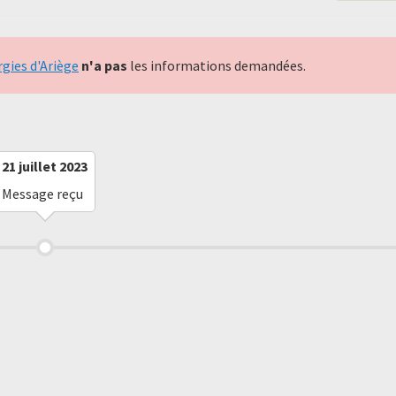
gies d'Ariège
n'a pas
les informations demandées.
21 juillet 2023
Message reçu