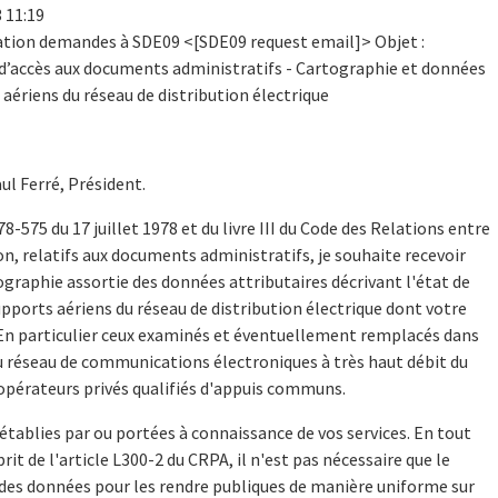
3 11:19
rmation demandes à SDE09 <[SDE09 request email]> Objet :
 d’accès aux documents administratifs - Cartographie et données
 aériens du réseau de distribution électrique
ul Ferré, Président.
78-575 du 17 juillet 1978 et du livre III du Code des Relations entre
on, relatifs aux documents administratifs, je souhaite recevoir
graphie assortie des données attributaires décrivant l'état de
pports aériens du réseau de distribution électrique dont votre
. En particulier ceux examinés et éventuellement remplacés dans
u réseau de communications électroniques à très haut débit du
opérateurs privés qualifiés d'appuis communs.
tablies par ou portées à connaissance de vos services. En tout
rit de l'article L300-2 du CRPA, il n'est pas nécessaire que le
 des données pour les rendre publiques de manière uniforme sur