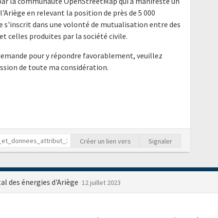
11 par la communauté OpenStreetMap qui a manifesté un
e l'Ariège en relevant la position de près de 5 000
 s'inscrit dans une volonté de mutualisation entre des
t celles produites par la société civile.
 demande pour y répondre favorablement, veuillez
ession de toute ma considération.
Créer un lien vers
Signaler
l des énergies d'Ariège
12 juillet 2023