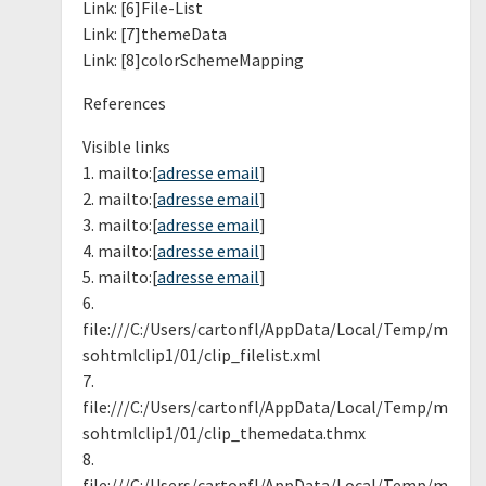
Link: [6]File-List
Link: [7]themeData
Link: [8]colorSchemeMapping
References
Visible links
1. mailto:[
adresse email
]
2. mailto:[
adresse email
]
3. mailto:[
adresse email
]
4. mailto:[
adresse email
]
5. mailto:[
adresse email
]
6.
file:///C:/Users/cartonfl/AppData/Local/Temp/m
sohtmlclip1/01/clip_filelist.xml
7.
file:///C:/Users/cartonfl/AppData/Local/Temp/m
sohtmlclip1/01/clip_themedata.thmx
8.
file:///C:/Users/cartonfl/AppData/Local/Temp/m