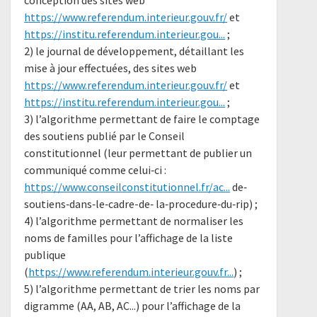
conception des sites web
https://www.referendum.interieur.gouv.fr/
et
https://institu.referendum.interieur.gou...
;
2) le journal de développement, détaillant les
mise à jour effectuées, des sites web
https://www.referendum.interieur.gouv.fr/
et
https://institu.referendum.interieur.gou...
;
3) l’algorithme permettant de faire le comptage
des soutiens publié par le Conseil
constitutionnel (leur permettant de publier un
communiqué comme celui‐ci :
https://www.conseilconstitutionnel.fr/ac...
de‐
soutiens‐dans‐le‐cadre-de‐ la‐procedure‐du‐rip) ;
4) l’algorithme permettant de normaliser les
noms de familles pour l’affichage de la liste
publique
(
https://www.referendum.interieur.gouv.fr...
) ;
5) l’algorithme permettant de trier les noms par
digramme (AA, AB, AC...) pour l’affichage de la