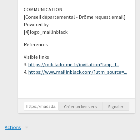
COMMUNICATION
[Conseil départemental - Drôme request email]
Powered by
[4]logo_mailinblack
References
Visible links
3.
https://mib.ladrome.fr/invitation?lang=f...
4.
https://www.mailinblack.com/?utm_source=...
Créer un lien vers
Signaler
Actions