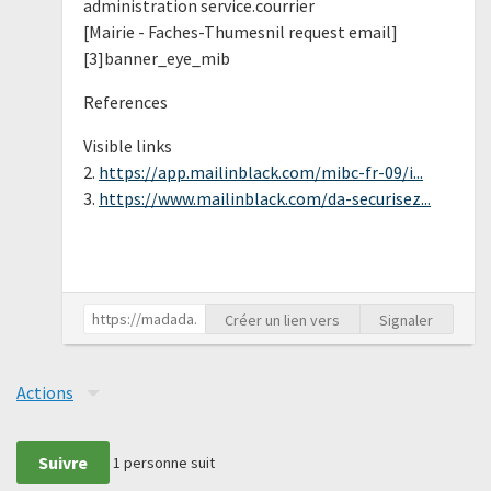
administration service.courrier
[Mairie - Faches-Thumesnil request email]
[3]banner_eye_mib
References
Visible links
2.
https://app.mailinblack.com/mibc-fr-09/i...
3.
https://www.mailinblack.com/da-securisez...
Créer un lien vers
Signaler
Actions
Suivre
1
personne suit