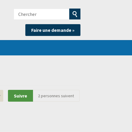
Chercher
e
Soumettre
Faire une demande »
la
recherche
Suivre
2
personnes suivent