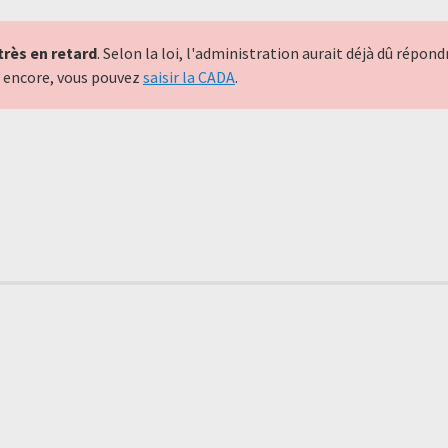
très en retard
. Selon la loi, l'administration aurait déjà dû répo
nt encore, vous pouvez
saisir la CADA
.