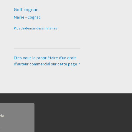
Golf cognac
Mairie - Cognac
Plus de demandes similaires
Êtes-vous le propriétaire d'un droit
d'auteur commercial sur cette page ?
da.
.