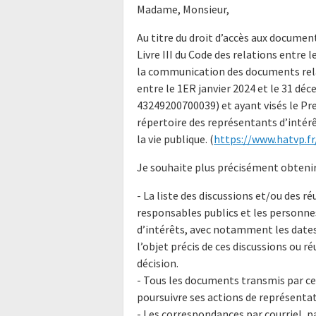
Madame, Monsieur,
Au titre du droit d’accès aux docume
Livre III du Code des relations entre l
la communication des documents rela
entre le 1ER janvier 2024 et le 31 d
43249200700039) et ayant visés le Pre
répertoire des représentants d’intérê
la vie publique. (
https://www.hatvp.fr/
Je souhaite plus précisément obtenir
- La liste des discussions et/ou des 
responsables publics et les personne
d’intérêts, avec notamment les dates
l’objet précis de ces discussions ou r
décision.
- Tous les documents transmis par ce
poursuivre ses actions de représentat
- Les correspondances par courriel, p