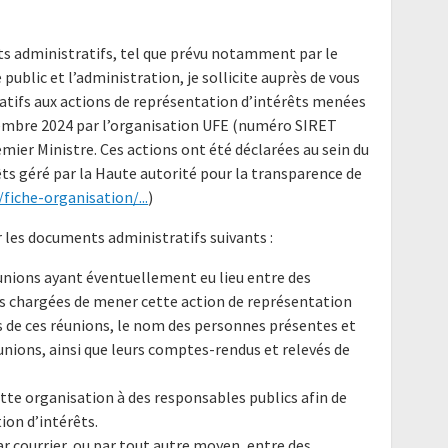
nts administratifs, tel que prévu notamment par le
e public et l’administration, je sollicite auprès de vous
tifs aux actions de représentation d’intérêts menées
écembre 2024 par l’organisation UFE (numéro SIRET
mier Ministre. Ces actions ont été déclarées au sein du
ts géré par la Haute autorité pour la transparence de
fiche-organisation/...
)
 les documents administratifs suivants :
réunions ayant éventuellement eu lieu entre des
s chargées de mener cette action de représentation
 de ces réunions, le nom des personnes présentes et
éunions, ainsi que leurs comptes-rendus et relevés de
tte organisation à des responsables publics afin de
ion d’intérêts.
ar courrier, ou par tout autre moyen, entre des