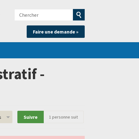
Chercher
e
Soumettre
Faire une demande »
la
recherche
ratif -
s
Suivre
1
personne suit