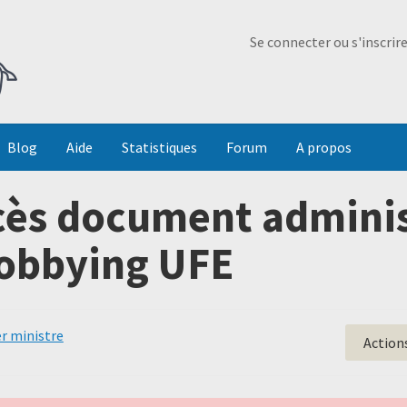
Ma Dada
Se connecter ou s'inscrir
Blog
Aide
Statistiques
Forum
A propos
ès document administ
obbying UFE
r ministre
Action