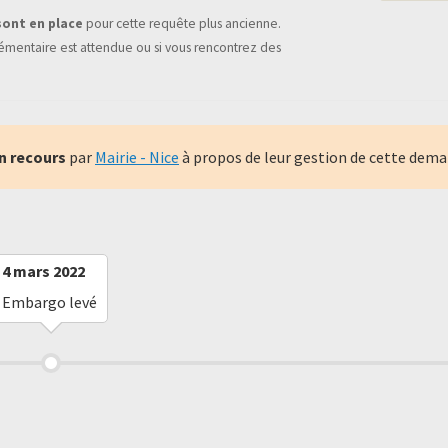
sont en place
pour cette requête plus ancienne.
mentaire est attendue ou si vous rencontrez des
n recours
par
Mairie - Nice
à propos de leur gestion de cette dema
4 mars 2022
Embargo levé