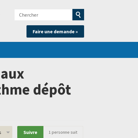
Chercher
e
Soumettre
Faire une demande »
la
recherche
 aux
ithme dépôt
s
Suivre
1
personne suit