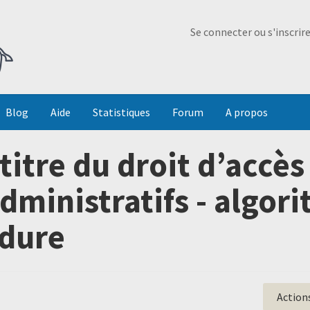
Ma Dada
Se connecter ou s'inscrir
Blog
Aide
Statistiques
Forum
A propos
itre du droit d’accès
ministratifs - algor
rdure
Action