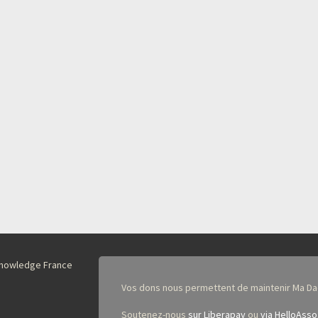
nKnowledge France
Vos dons nous permettent de maintenir Ma Da
Soutenez-nous
sur Liberapay
ou
via HelloAsso