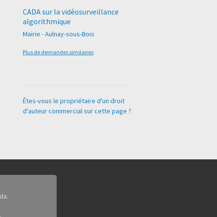
CADA sur la vidéosurveillance
algorithmique
Mairie - Aulnay-sous-Bois
Plus de demandes similaires
Êtes-vous le propriétaire d'un droit
d'auteur commercial sur cette page ?
da.
.