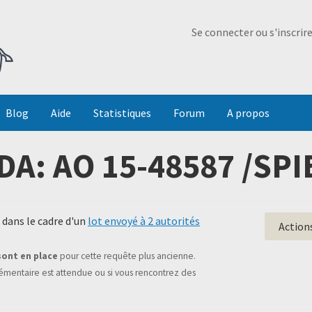
Ma Dada
Se connecter ou s'inscrir
Blog
Aide
Statistiques
Forum
A propos
A: AO 15-48587 /SPI
dans le cadre d'un
lot envoyé à 2 autorités
Action
sont en place
pour cette requête plus ancienne.
mentaire est attendue ou si vous rencontrez des