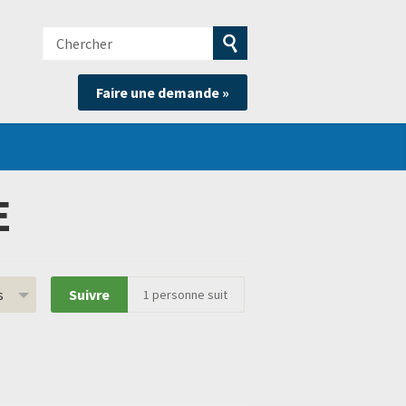
Chercher
e
Soumettre
Faire une demande »
la
recherche
E
s
Suivre
1
personne suit