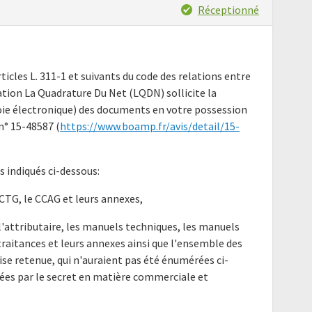
Réceptionné
ticles L. 311-1 et suivants du code des relations entre
iation La Quadrature Du Net (LQDN) sollicite la
ie électronique) des documents en votre possession
n° 15-48587 (
https://www.boamp.fr/avis/detail/15-
indiqués ci-dessous:
 CCTG, le CCAG et leurs annexes,
 l'attributaire, les manuels techniques, les manuels
 traitances et leurs annexes ainsi que l'ensemble des
ise retenue, qui n'auraient pas été énumérées ci-
gées par le secret en matière commerciale et