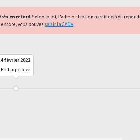
très en retard
. Selon la loi, l'administration aurait déjà dû répo
nt encore, vous pouvez
saisir la CADA
.
4 février 2022
Embargo levé