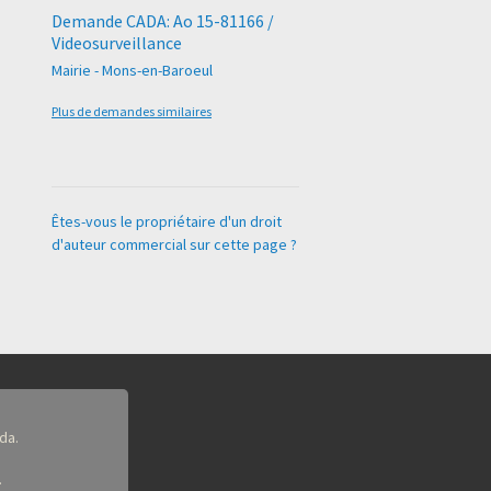
Demande CADA: Ao 15-81166 /
Videosurveillance
Mairie - Mons-en-Baroeul
Plus de demandes similaires
Êtes-vous le propriétaire d'un droit
d'auteur commercial sur cette page ?
da.
.