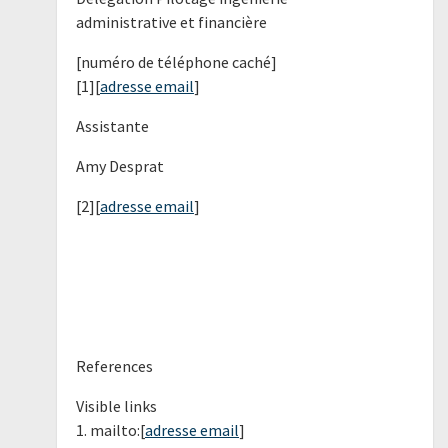
administrative et financière
[numéro de téléphone caché]
[1][
adresse email
]
Assistante
Amy Desprat
[2][
adresse email
]
References
Visible links
1. mailto:[
adresse email
]