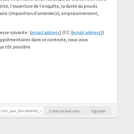
ainte, l'ouverture de l'enquête, la durée du procès
'affaire (imposition d'amende(s), emprisonnement,
esse suivante : [
email address
] (CC: [
email address
])
upplémentaires dans ce contexte, nous vous
s tôt possible.
Créer un lien vers
Signaler