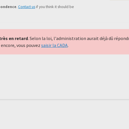
pondence
.
Contact us
if you think it should be
très en retard
. Selon la loi, l'administration aurait déjà dû répo
nt encore, vous pouvez
saisir la CADA
.