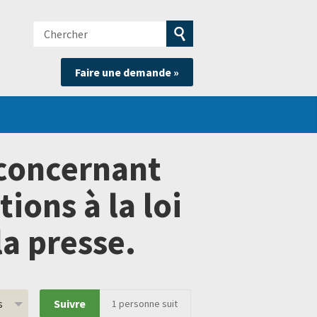
Chercher
e
Soumettre
Faire une demande »
la
recherche
concernant
ions à la loi
la presse.
s
Suivre
1
personne suit