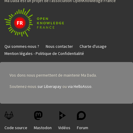
Ma Dada est un projet de l'association OpenKnowledge France
Qui sommes-nous ?
Nous contacter
Charte d'usage
Mention légales - Politique de Confidentialité
Vos dons nous permettent de maintenir Ma Dada.
Soutenez-nous
sur Liberapay
ou
via HelloAsso
.
Code source
Mastodon
Vidéos
Forum