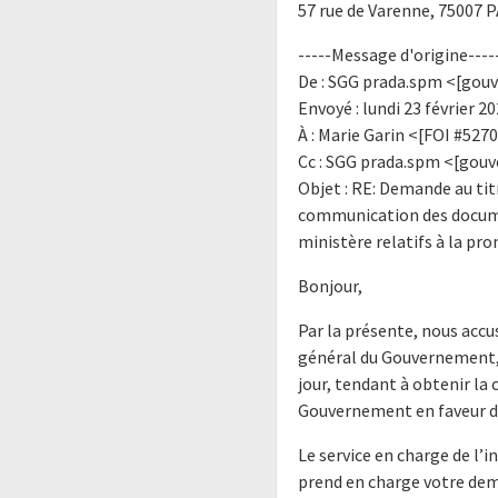
57 rue de Varenne, 75007 
-----Message d'origine----
De : SGG prada.spm <[gou
Envoyé : lundi 23 février 2
À : Marie Garin <[FOI #527
Cc : SGG prada.spm <[gou
Objet : RE: Demande au ti
communication des document
ministère relatifs à la p
Bonjour,
Par la présente, nous accu
général du Gouvernement, 
jour, tendant à obtenir la
Gouvernement en faveur de
Le service en charge de l’
prend en charge votre dem