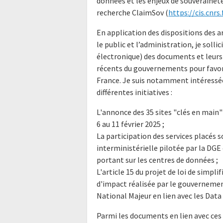
données et les enjeux de souveraineté
recherche ClaimSov (
https://cis.cnrs
En application des dispositions des ar
le public et l’administration, je soll
électronique) des documents et leurs
récents du gouvernements pour favori
France. Je suis notamment intéressé
différentes initiatives :
L'annonce des 35 sites "clés en main" 
6 au 11 février 2025 ;
La participation des services placés s
interministérielle pilotée par la D
portant sur les centres de données ;
L'article 15 du projet de loi de simp
d'impact réalisée par le gouvernement
National Majeur en lien avec les Data
Parmi les documents en lien avec ces 