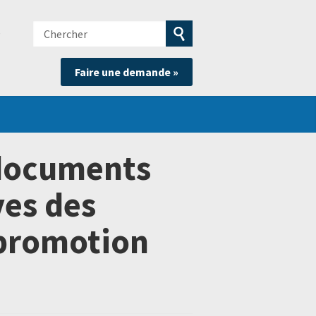
Chercher
e
Soumettre
Faire une demande »
la
recherche
documents
ves des
a promotion