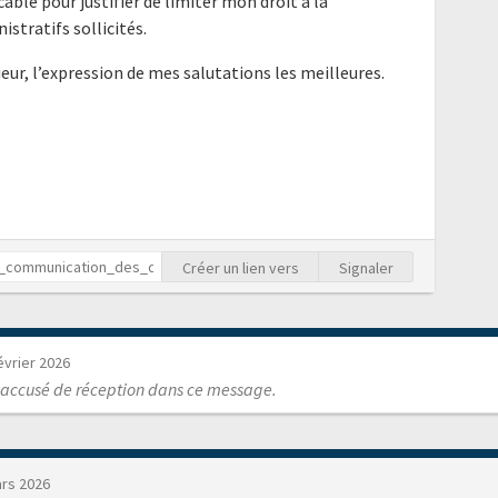
cable pour justifier de limiter mon droit à la
tratifs sollicités.
eur, l’expression de mes salutations les meilleures.
Créer un lien vers
Signaler
évrier 2026
 accusé de réception dans ce message.
rs 2026