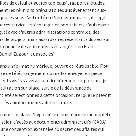
uilles de calcul et autres tableaux), rapports, études,
ent les réunions préparatoires aux événement sus-
lacés sous l'autorité du Premier ministre ; il s'agit
 ces services et échangés en son sein et, d'autre part,
s) avec d'autres administrations centrales, des
urs de projets, mais aussi des représentants du secteur
ommunauté des entreprises étrangères en France
aniel Zagouri et associés).
ans un format numérique, ouvert et réutilisable. Pour
resse de téléchargement ou me les envoyer en pièce
uments visés s'avérait particulièrement important, je
ltation sur place, suivie de la délivrance de
 été sélectionnés à cette occasion, tel que le prévoit
accès aux documents administratifs.
un mois, ou dans l’hypothèse d’une réponse incomplète,
mission d’accès aux documents administratifs (CADA).
 une conception extensive du secret des affaires qui