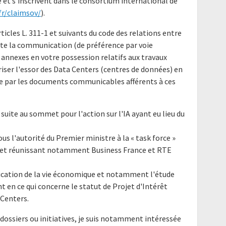
 et s'inscrivent dans le consortium international de
.fr/claimsov/
).
ticles L. 311-1 et suivants du code des relations entre
icite la communication (de préférence par voie
 annexes en votre possession relatifs aux travaux
ser l'essor des Data Centers (centres de données) en
e par les documents communicables afférents à ces
suite au sommet pour l'action sur l'IA ayant eu lieu du
ous l'autorité du Premier ministre à la « task force »
GE et réunissant notamment Business France et RTE
lification de la vie économique et notamment l'étude
 en ce qui concerne le statut de Projet d'Intérêt
 Centers.
dossiers ou initiatives, je suis notamment intéressée