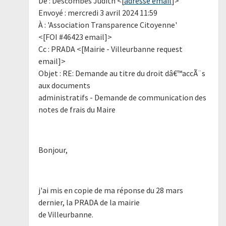
De : Descombes Judith <[
adresse email
]>
Envoyé : mercredi 3 avril 2024 11:59
À : 'Association Transparence Citoyenne'
<[FOI #46423 email]>
Cc : PRADA <[Mairie - Villeurbanne request
email]>
Objet : RE: Demande au titre du droit dâ€™accÃ¨s
aux documents
administratifs - Demande de communication des
notes de frais du Maire
Bonjour,
j'ai mis en copie de ma réponse du 28 mars
dernier, la PRADA de la mairie
de Villeurbanne.