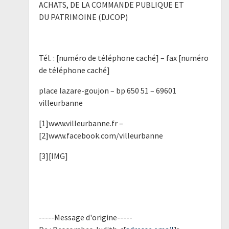
ACHATS, DE LA COMMANDE PUBLIQUE ET
DU PATRIMOINE (DJCOP)
Tél. : [numéro de téléphone caché] – fax [numéro
de téléphone caché]
place lazare-goujon – bp 650 51 – 69601
villeurbanne
[1]www.villeurbanne.fr –
[2]www.facebook.com/villeurbanne
[3][IMG]
-----Message d'origine-----