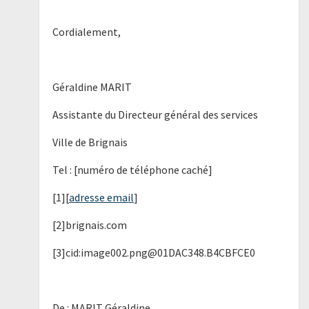
Cordialement,
Géraldine MARIT
Assistante du Directeur général des services
Ville de Brignais
Tel : [numéro de téléphone caché]
[1][
adresse email
]
[2]brignais.com
[3]cid:image002.png@01DAC348.B4CBFCE0
De : MARIT Géraldine