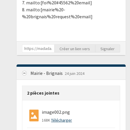
7. mailto:[foi%20#45562%20email]
8. mailto:[mairie%20-
%20brignais%20request%20email]
Créer un lien vers
Signaler
Mairie - Brignais
24 juin 2024
2 pièces jointes
image002.png
168K
Télécharger