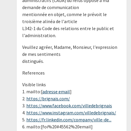
administratifs (CADA) du refus opposé à ma
demande de communication
mentionnée en objet, comme le prévoit le
troisième alinéa de l'article
L342-1 du Code des relations entre le public et
l'administration.
Veuillez agréer, Madame, Monsieur, l'expression
de mes sentiments
distingués.
References
Visible links
1. mailto:[
adresse email
]
2.
https://brignais.com/
3.
https://www.facebook.com/villedebrignais
4.
https://www.instagram.com/villedebrignais/
5.
https://fr.linkedin.com/company/ville-de...
6. mailto:[foi%20#45562%20email]