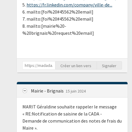
5.
https://fr.linkedin.com/company/ville-de...
6. mailto:[foi%20#45562%20email]
7. mailto:[foi%20#45562%20email]
8. mailto:[mairie%20-
%20brignais%20request%20email]
Créer un lien vers
Signaler
Mairie - Brignais
15 juin 2024
MARIT Géraldine souhaite rappeler le message
« RE:Notification de saisine de la CADA -
Demande de communication des notes de frais du
Maire ».