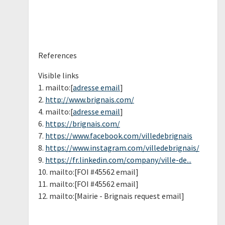
References
Visible links
1. mailto:[
adresse email
]
2.
http://www.brignais.com/
4. mailto:[
adresse email
]
6.
https://brignais.com/
7.
https://www.facebook.com/villedebrignais
8.
https://www.instagram.com/villedebrignais/
9.
https://fr.linkedin.com/company/ville-de...
10. mailto:[FOI #45562 email]
11. mailto:[FOI #45562 email]
12. mailto:[Mairie - Brignais request email]