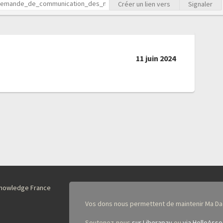
Créer un lien vers
Signaler
11 juin 2024
nKnowledge France
Vos dons nous permettent de maintenir Ma Da
Soutenez-nous
sur Liberapay
ou
via HelloAsso