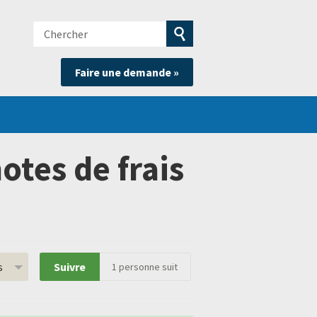
Chercher
e
Soumettre
Faire une demande »
la
recherche
tes de frais
s
Suivre
1
personne suit