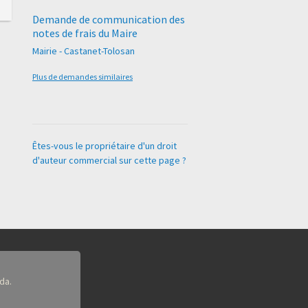
Demande de communication des
notes de frais du Maire
Mairie - Castanet-Tolosan
Plus de demandes similaires
Êtes-vous le propriétaire d'un droit
d'auteur commercial sur cette page ?
da.
.