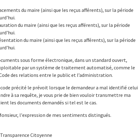
lacements du maire (ainsi que les reçus afférents), sur la période
urd'hui.
auration du maire (ainsi que les reçus afférents), sur la période
urd'hui.
résentation du maire (ainsi que les reçus afférents), sur la période
urd'hui.
documents sous forme électronique, dans un standard ouvert,
exploitable par un système de traitement automatisé, comme le
 Code des relations entre le public et l’administration.
code précité le prévoit lorsque le demandeur a mal identifié celui
ondre à sa requête, je vous prie de bien vouloir transmettre ma
ient les documents demandés si tel est le cas.
Monsieur, l'expression de mes sentiments distingués.
n Transparence Citoyenne