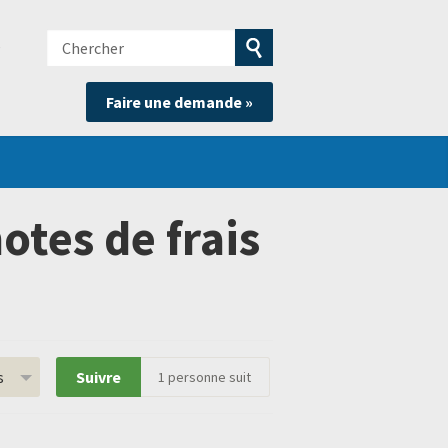
Chercher
e
Soumettre
Faire une demande »
la
recherche
tes de frais
s
Suivre
1
personne suit