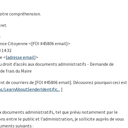
.
votre compréhension.
ret.
-
ence Citoyenne <[FOI #45806 email]>
 14:32
e <[
adresse email
]>
du droit d’accès aux documents administratifs - Demande de
e frais du Maire
nt de courriers de [FOI #45806 email]. Découvrez pourquoi ceci est
s/LearnAboutSenderIdentific...
]
aux documents administratifs, tel que prévu notamment par le
ons entre le public et l’administration, je sollicite auprès de vous
uments suivants :