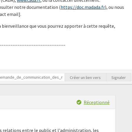
nsulter notre documentation (
https://doc.madada.fr
), ou nous
act email].
 bienveillance que vous pourrez apporter à cette requête,
-------------------------------------
Créer un lien vers
Signaler
Réceptionné
es relations entre le public et l'administration, les