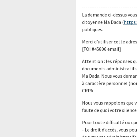
------------------------------
La demande ci-dessus vous 
citoyenne Ma Dada (
https
publiques.
Merci d’utiliser cette adr
[FOI #45806 email]
Attention : les réponses 
documents administratifs 
Ma Dada. Nous vous demand
à caractère personnel (no
CRPA.
Nous vous rappelons que v
faute de quoi votre silenc
Pour toute difficulté ou q
- Le droit d’accès, vous po
documents administratifs