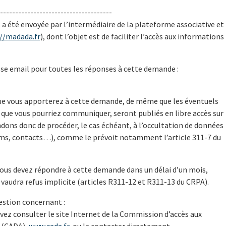
-------------------------------------
a été envoyée par l’intermédiaire de la plateforme associative et
://madada.fr
), dont l’objet est de faciliter l’accès aux informations
esse email pour toutes les réponses à cette demande :
que vous apporterez à cette demande, de même que les éventuels
que vous pourriez communiquer, seront publiés en libre accès sur
ons donc de procéder, le cas échéant, à l’occultation de données
ms, contacts…), comme le prévoit notamment l’article 311-7 du
ous devez répondre à cette demande dans un délai d’un mois,
e vaudra refus implicite (articles R311-12 et R311-13 du CRPA).
uestion concernant :
uvez consulter le site Internet de la Commission d’accès aux
 (CADA),
www.cada.fr
, ou la contacter directement.