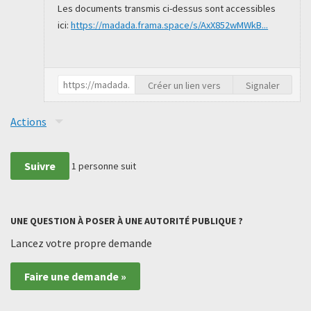
Les documents transmis ci-dessus sont accessibles
ici:
https://madada.frama.space/s/AxX852wMWkB...
Créer un lien vers
Signaler
Actions
Suivre
1
personne suit
UNE QUESTION À POSER À UNE AUTORITÉ PUBLIQUE ?
Lancez votre propre demande
Faire une demande »