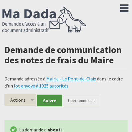
Demande de communication
des notes de frais du Maire
Demande adressée à
Mairie - Le Pont-de-Claix
dans le cadre
d'un
lot envoyé à 1025 autorités
Actions
Suivre
1
personne suit
La demande a
abouti
.