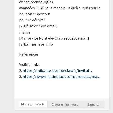
et des technologies
avancées. Il ne vous reste plus qu’à cliquer sur le
bouton ci-dessous
pour le délivrer.
[2]Délivrer mon email
mairie
[Mairie - Le Pont-de-Claix request email]
[3]banner_eye_mib
References
Visible links
2.
https://mib.ville-pontdeclaix.fr/invitat...
3.
https://www.mailinblack.com/produits/mai...
Créer un lien vers
Signaler