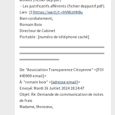
- Les justificatifs afférents (fichier depjustif.pdf).
Lien : [1]
https://we.tl/t-rHVWzh9j9u
Bien cordialement,
Romain Boix
Directeur de Cabinet
Portable : [numéro de téléphone caché]
══════════════════════════════
══════════════════════════════
══════════════
De: "Association Transparence Citoyenne" <[FOI
#45909 email]>
À: "romain boix" <[
adresse email
]>
Envoyé: Mardi 16 Juillet 2024 18:24:47
Objet: Re: Demande de communication de notes
de frais
Madame, Monsieur,