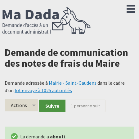
Demande de communication
des notes de frais du Maire
Demande adressée à
Mairie - Saint-Gaudens
dans le cadre
d'un
lot envoyé à 1025 autorités
Actions
Suivre
1
personne suit
La demande a
abouti
.