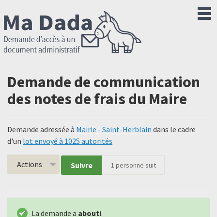
Demande de communication
des notes de frais du Maire
Demande adressée à
Mairie - Saint-Herblain
dans le cadre
d'un
lot envoyé à 1025 autorités
Actions
Suivre
1
personne suit
La demande a
abouti
.