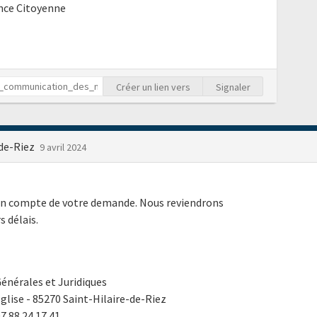
ence Citoyenne
Créer un lien vers
Signaler
-de-Riez
9 avril 2024
 en compte de votre demande. Nous reviendrons
s délais.
énérales et Juridiques
'Église - 85270 Saint-Hilaire-de-Riez
7 88 24 17 41