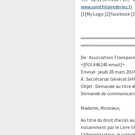
www.sainthilairederiez.fr
[1]My Logo [2]Facebook [3
════════════════
════════════════
De : Association Transpar
<[FOI #46240 email]>
Envoyé : jeudi 28 mars 2024
À : Secrétariat Général SH
Objet : Demande au titre d
Demande de communication
Madame, Monsieur,
Au titre du droit d’accès 
notamment par le Livre III
l’administration, je solli