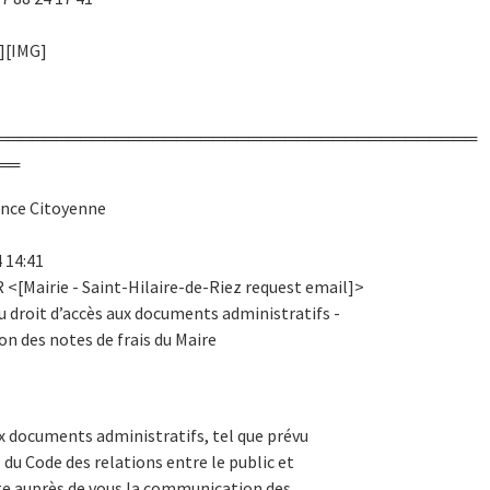
][IMG]
════════════════════════════════════════
══
ence Citoyenne
 14:41
R <[Mairie - Saint-Hilaire-de-Riez request email]>
u droit d’accès aux documents administratifs -
 des notes de frais du Maire
aux documents administratifs, tel que prévu
 du Code des relations entre le public et
cite auprès de vous la communication des