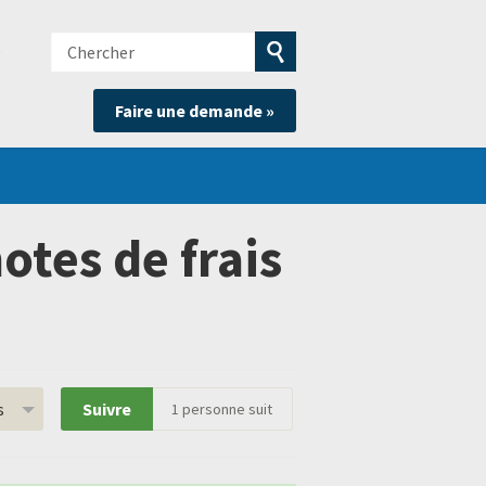
Chercher
e
Soumettre
Faire une demande »
la
recherche
tes de frais
s
Suivre
1
personne suit