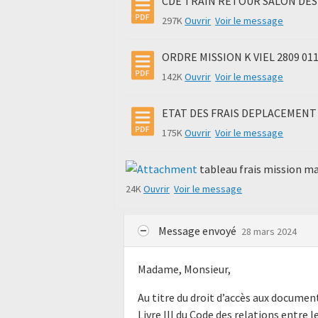
CDE TRAIN RETOUR SALON DES M
297K
Ouvrir
Voir le message
ORDRE MISSION K VIEL 2809 011
142K
Ouvrir
Voir le message
ETAT DES FRAIS DEPLACEMENT K
175K
Ouvrir
Voir le message
tableau frais mission ma
24K
Ouvrir
Voir le message
Message envoyé
28 mars 2024
Madame, Monsieur,
Au titre du droit d’accès aux docume
Livre III du Code des relations entre l