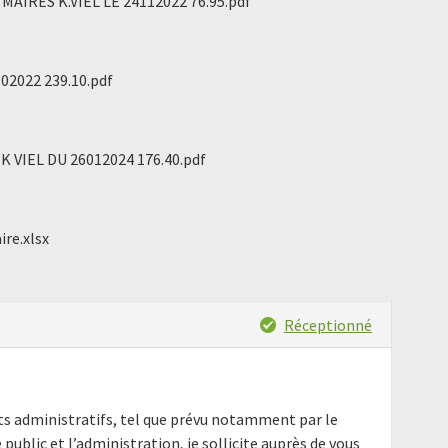
AIRES K.VIEL LE 24112022 76.95.pdf
02022 239.10.pdf
 VIEL DU 26012024 176.40.pdf
ire.xlsx
Réceptionné
nts administratifs, tel que prévu notamment par le
e public et l’administration, je sollicite auprès de vous