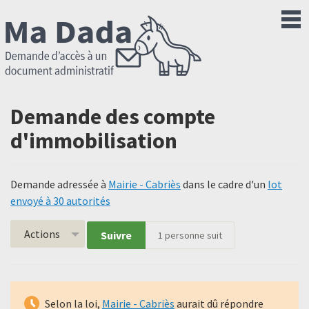
Demande des compte
d'immobilisation
Demande adressée à
Mairie - Cabriès
dans le cadre d'un
lot
envoyé à 30 autorités
Actions
Suivre
1
personne suit
Selon la loi,
Mairie - Cabriès
aurait dû répondre