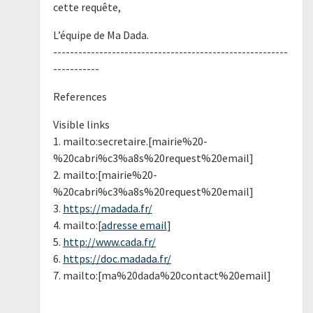
cette requête,
L’équipe de Ma Dada.
--------------------------------------------------------
-----------
References
Visible links
1. mailto:secretaire.[mairie%20-
%20cabri%c3%a8s%20request%20email]
2. mailto:[mairie%20-
%20cabri%c3%a8s%20request%20email]
3.
https://madada.fr/
4. mailto:[
adresse email
]
5.
http://www.cada.fr/
6.
https://doc.madada.fr/
7. mailto:[ma%20dada%20contact%20email]