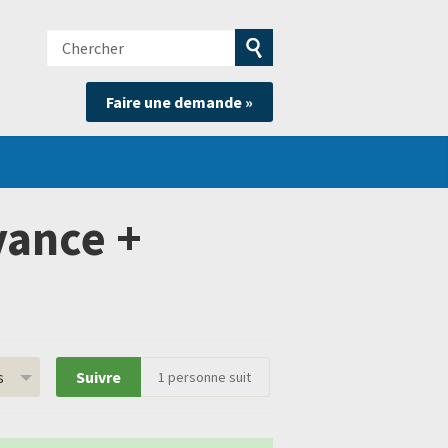
Chercher
e
Soumettre
Faire une demande »
la
recherche
vance +
s
Suivre
1
personne suit