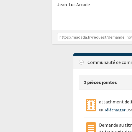
Jean-Luc Arcade
Communauté de commu
2 pièces jointes
attachment.deli
0K
Télécharger
DSN
Demande au titr
de frais r gie d 