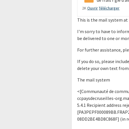
2K
Ouvrir
Télécharger
This is the mail system at
I'm sorry to have to info
be delivered to one or mor
For further assistance, pl
If you do so, please includ
delete your own text from
The mail system
<[Communauté de communes
ccpaysdecruseilles-org.mai
5.4.1 Recipient address rej
[PA3PEPF000089BB.FRAP2
08DD2BE4BD8C868F] (in 