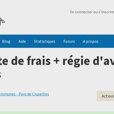
Ma Dada
Se connecter ou s'inscrir
Blog
Aide
Statistiques
Forum
A propos
 de frais + régie d'a
s
munes - Pays de Cruseilles
Action