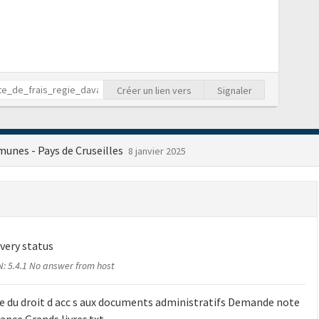
Créer un lien vers
Signaler
nes - Pays de Cruseilles
8 janvier 2025
very status
: 5.4.1 No answer from host
e du droit d acc s aux documents administratifs Demande note
avance Grands livres.txt