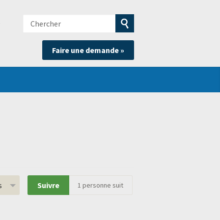
Chercher
e
Soumettre
Faire une demande »
la
recherche
s
Suivre
1
personne suit