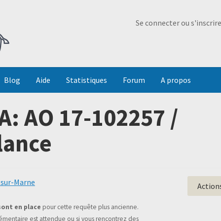
Ma Dada
Se connecter ou s'inscrir
Blog
Aide
Statistiques
Forum
A propos
: AO 17-102257 /
lance
x-sur-Marne
Action
sont en place
pour cette requête plus ancienne.
mentaire est attendue ou si vous rencontrez des