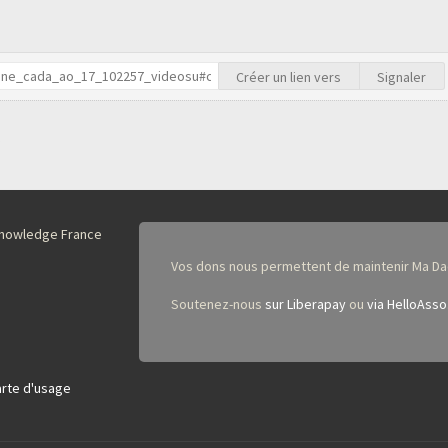
Créer un lien vers
Signaler
nKnowledge France
Vos dons nous permettent de maintenir Ma Da
Soutenez-nous
sur Liberapay
ou
via HelloAsso
rte d'usage