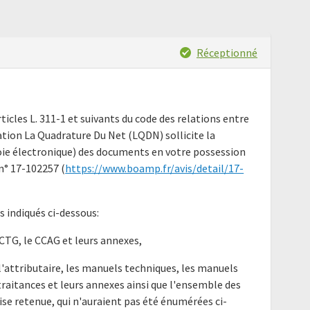
Réceptionné
ticles L. 311-1 et suivants du code des relations entre
iation La Quadrature Du Net (LQDN) sollicite la
ie électronique) des documents en votre possession
 n° 17-102257 (
https://www.boamp.fr/avis/detail/17-
indiqués ci-dessous:
 CCTG, le CCAG et leurs annexes,
 l'attributaire, les manuels techniques, les manuels
 traitances et leurs annexes ainsi que l'ensemble des
ise retenue, qui n'auraient pas été énumérées ci-