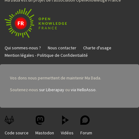
Ma Dada est un projet de l'association OpenKnowledge France
Qui sommes-nous ?
Nous contacter
Charte d'usage
Mention légales - Politique de Confidentialité
Vos dons nous permettent de maintenir Ma Dada.
Soutenez-nous
sur Liberapay
ou
via HelloAsso
.
Code source
Mastodon
Vidéos
Forum