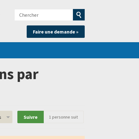
Chercher
e
Soumettre
Faire une demande »
la
recherche
ns par
s
Suivre
1
personne suit