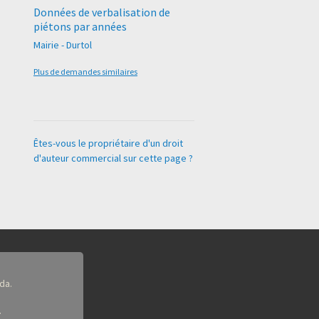
Données de verbalisation de
piétons par années
Mairie - Durtol
Plus de demandes similaires
Êtes-vous le propriétaire d'un droit
d'auteur commercial sur cette page ?
da.
.