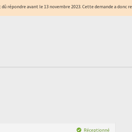
t dû répondre avant le
13 novembre 2023
. Cette demande a donc r
Réceptionné