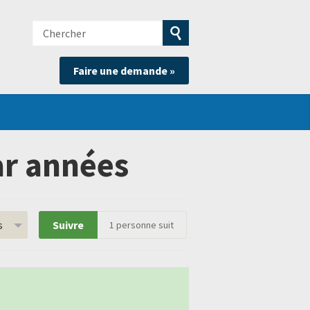
Chercher
e
Soumettre
Faire une demande »
la
recherche
ar années
s
Suivre
1
personne suit