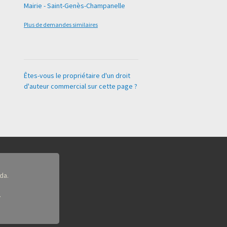
Mairie - Saint-Genès-Champanelle
Plus de demandes similaires
Êtes-vous le propriétaire d'un droit
d'auteur commercial sur cette page ?
da.
.