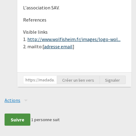
L'association SAV.
References
Visible links
1.
http://www.wolfisheim.fr/images/logo-wol...
2. mailto:[
adresse email
]
Créer un lien vers
Signaler
Actions
Suivre
1
personne suit