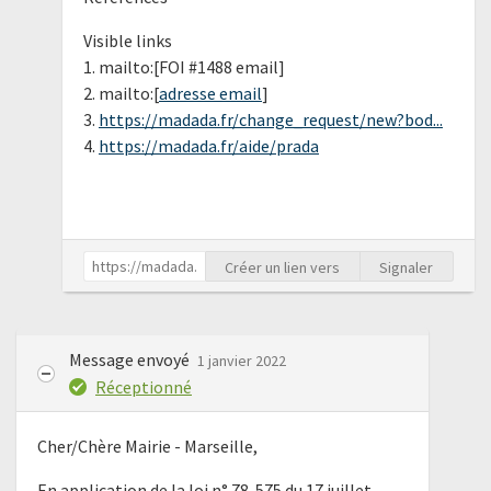
Visible links
1. mailto:[FOI #1488 email]
2. mailto:[
adresse email
]
3.
https://madada.fr/change_request/new?bod...
4.
https://madada.fr/aide/prada
Créer un lien vers
Signaler
Message envoyé
1 janvier 2022
Réceptionné
Cher/Chère Mairie - Marseille,
En application de la loi n° 78-575 du 17 juillet