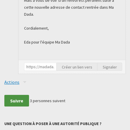
Mais à vous de voir si un renvoi est pertinent suite à
cette nouvelle adresse de contact rentrée dans Ma
Dada.
Cordialement,
Eda pour l'équipe Ma Dada
Créer un lien vers
Signaler
Actions
Suivre
3
personnes suivent
UNE QUESTION À POSER À UNE AUTORITÉ PUBLIQUE ?