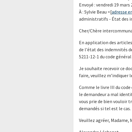
Envoyé : vendredi 19 mars 
À : Sylvie Beau <[
adresse e
administratifs - État des 
Cher/Chère intercommuna
En application des article
de l'état des indemnités de
5211-12-1 du code général d
Je souhaite recevoir ce do
faire, veuillez m’indiquer
Comme le livre III du code 
le demandeur a mal identif
vous prie de bien vouloir
demandés si tel est le cas.
Veuillez agréer, Madame, 
Alexandre Léchenet