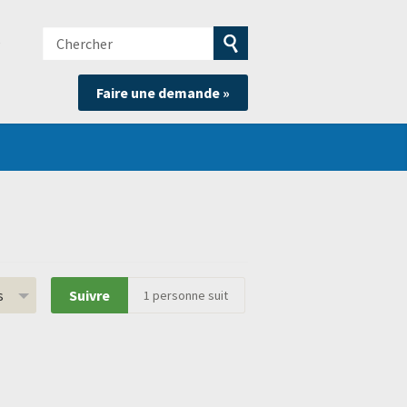
Chercher
e
Soumettre
Faire une demande »
la
recherche
s
Suivre
1
personne suit