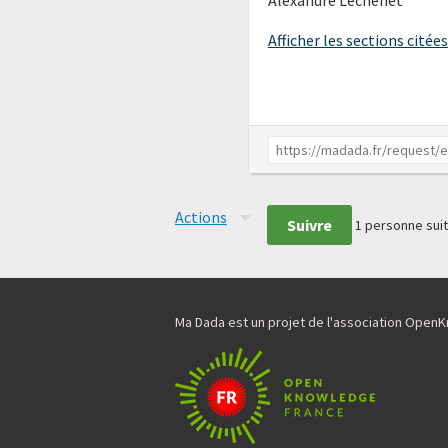
Afficher les sections citées
Actions
Suivre
1
personne suit
Ma Dada est un projet de l'association Ope