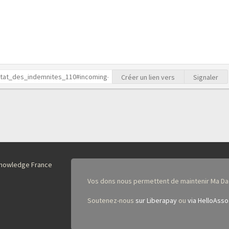
Créer un lien vers
Signaler
nKnowledge France
Vos dons nous permettent de maintenir Ma Da
Soutenez-nous
sur Liberapay
ou
via HelloAsso