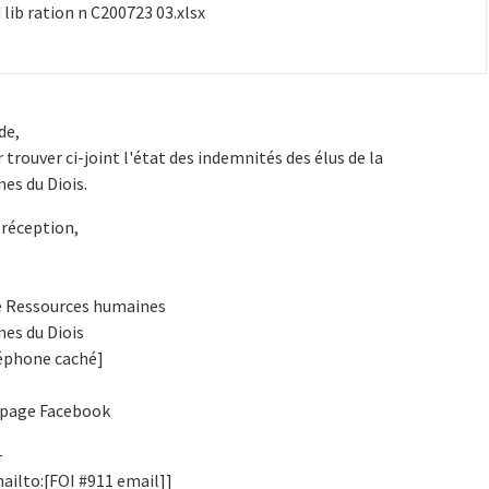
 lib ration n C200723 03.xlsx
de,
r trouver ci-joint l'état des indemnités des élus de la
s du Diois.
réception,
ce Ressources humaines
s du Diois
léphone caché]
 page Facebook
-
ailto:[FOI #911 email]]