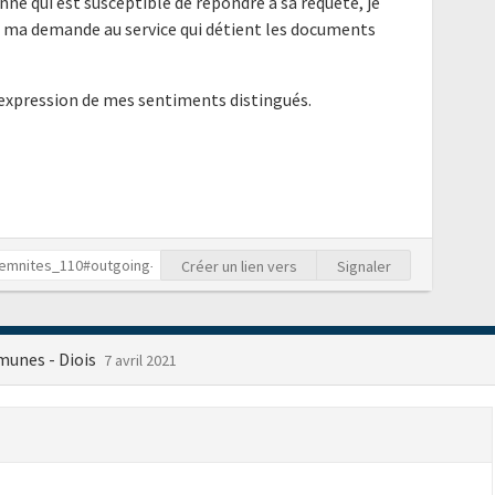
nne qui est susceptible de répondre à sa requête, je
e ma demande au service qui détient les documents
'expression de mes sentiments distingués.
Créer un lien vers
Signaler
unes - Diois
7 avril 2021