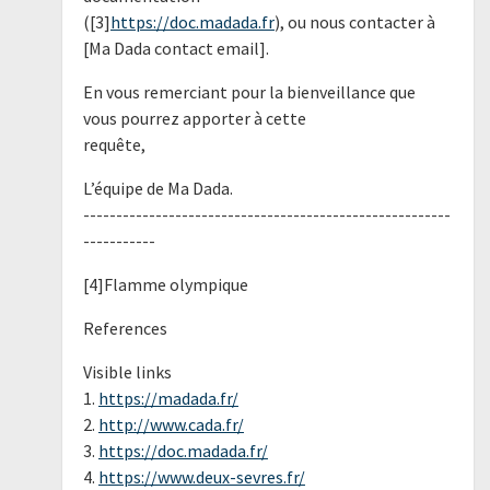
([3]
https://doc.madada.fr
), ou nous contacter à
[Ma Dada contact email].
En vous remerciant pour la bienveillance que
vous pourrez apporter à cette
requête,
L’équipe de Ma Dada.
--------------------------------------------------------
-----------
[4]Flamme olympique
References
Visible links
1.
https://madada.fr/
2.
http://www.cada.fr/
3.
https://doc.madada.fr/
4.
https://www.deux-sevres.fr/