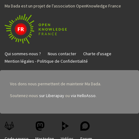
Ma Dada est un projet de l'association OpenKnowledge France
Qui sommes-nous ?
Nous contacter
Charte d'usage
Mention légales - Politique de Confidentialité
Vos dons nous permettent de maintenir Ma Dada.
Soutenez-nous
sur Liberapay
ou
via HelloAsso
.
Code source
Mastodon
Vidéos
Forum