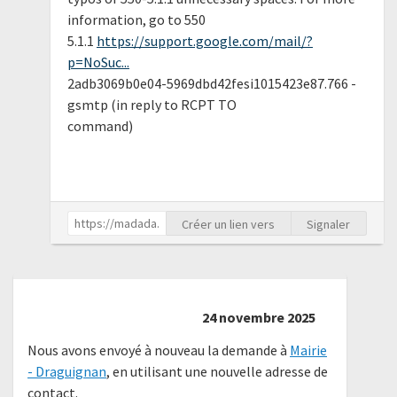
information, go to 550
5.1.1
https://support.google.com/mail/?
p=NoSuc...
2adb3069b0e04-5969dbd42fesi1015423e87.766 -
gsmtp (in reply to RCPT TO
command)
Créer un lien vers
Signaler
24 novembre 2025
Nous avons envoyé à nouveau la demande à
Mairie
- Draguignan
, en utilisant une nouvelle adresse de
contact.