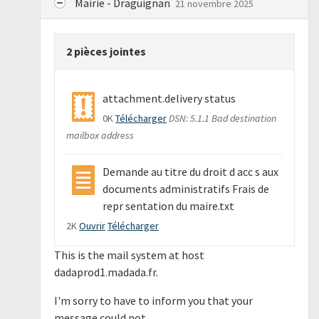
Mairie - Draguignan
21 novembre 2025
2 pièces jointes
attachment.delivery status
0K
Télécharger
DSN: 5.1.1 Bad destination
mailbox address
Demande au titre du droit d acc s aux
documents administratifs Frais de
repr sentation du maire.txt
2K
Ouvrir
Télécharger
This is the mail system at host
dadaprod1.madada.fr.
I'm sorry to have to inform you that your
message could not