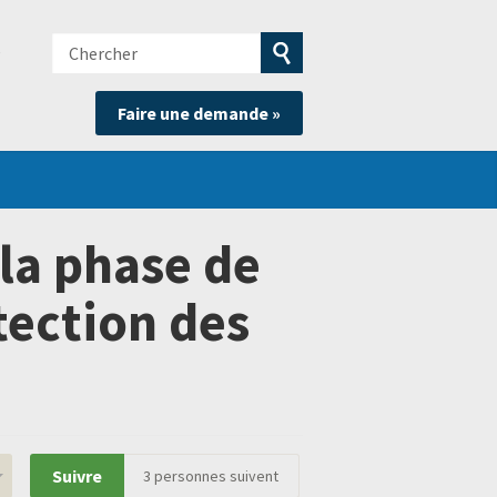
Chercher
e
Soumettre
Faire une demande »
la
recherche
la phase de
tection des
Suivre
3
personnes suivent