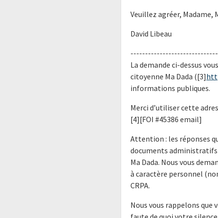
Veuillez agréer, Madame, 
David Libeau
------------------------------
La demande ci-dessus vous 
citoyenne Ma Dada ([3]
htt
informations publiques.
Merci d’utiliser cette adr
[4][FOI #45386 email]
Attention : les réponses 
documents administratifs 
Ma Dada. Nous vous demand
à caractère personnel (no
CRPA.
Nous vous rappelons que v
faute de quoi votre silenc