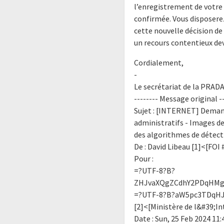
l’enregistrement de votre 
confirmée. Vous disposerez
cette nouvelle décision de 
un recours contentieux dev
Cordialement,
-
Le secrétariat de la PRAD
-------- Message original --
Sujet : [INTERNET] Demand
administratifs - Images de
des algorithmes de détec
De : David Libeau [1]<[FOI
Pour :
=?UTF-8?B?
ZHJvaXQgZCdhY2PDqHMg
=?UTF-8?B?aW5pc3TDqHJ
[2]<[Ministère de l&#39;In
Date : Sun, 25 Feb 2024 11