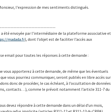
Monsieur, l'expression de mes sentiments distingués.
-------------------------------------
a été envoyée par l’intermédiaire de la plateforme associative et
ps://madada.fr
), dont l’objet est de faciliter l’accès aux
esse email pour toutes les réponses à cette demande :
que vous apporterez à cette demande, de même que les éventuels
que vous pourriez communiquer, seront publiés en libre accès sur
ons donc de procéder, le cas échéant, à l’occultation de données
ms, contacts…), comme le prévoit notamment l’article 311-7 du
ous devez répondre à cette demande dans un délai d’un mois,
e vaudra refus implicite (articles R311-12 et R311-13 du CRPA).