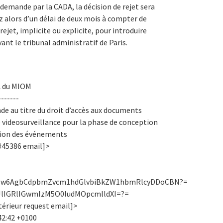
demande par la CADA, la décision de rejet sera
 alors d’un délai de deux mois à compter de
rejet, implicite ou explicite, pour introduire
ant le tribunal administratif de Paris.
A du MIOM
------
e au titre du droit d’accès aux documents
 videosurveillance pour la phase de conception
tion des événements
 #45386 email]>
w6AgbCdpbmZvcm1hdGlvbiBkZW1hbmRlcyDDoCBN?=
lIGRlIGwmIzM5O0ludMOpcmlldXI=?=
térieur request email]>
:42:42 +0100