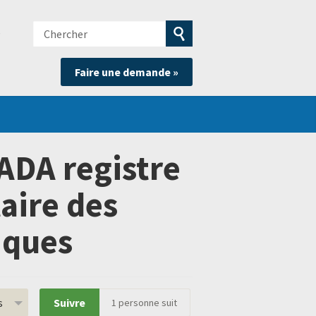
Chercher
e
Soumettre
Faire une demande »
la
recherche
ADA registre
aire des
iques
s
Suivre
1
personne suit