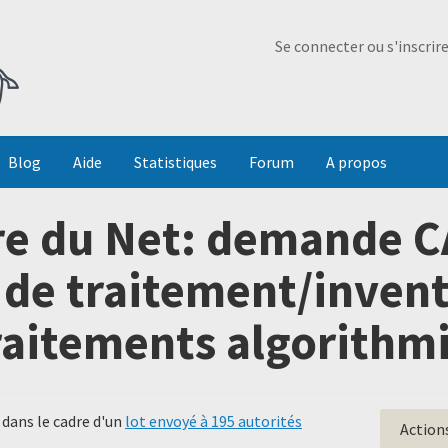
Ma Dada
Se connecter ou s'inscrir
Blog
Aide
Statistiques
Forum
A propos
e du Net: demande C
s de traitement/invent
raitements algorithm
dans le cadre d'un
lot envoyé à 195 autorités
Action