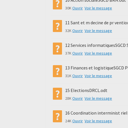
10 Action socialeSGCD BRH.odt
30K
Ouvrir
Voir le message
11 Sant et m decine de pr vent
32K
Ouvrir
Voir le message
12 Services informatiquesSGCD 
37K
Ouvrir
Voir le message
13 Finances et logistiqueSGCD 
31K
Ouvrir
Voir le message
15 ElectionsDRCL.odt
28K
Ouvrir
Voir le message
16 Coordination interminist riel
24K
Ouvrir
Voir le message