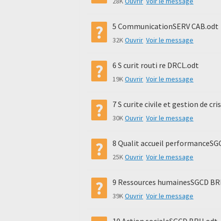
28K
Ouvrir
Voir le message
5 CommunicationSERV CAB.odt
32K
Ouvrir
Voir le message
6 S curit routi re DRCL.odt
19K
Ouvrir
Voir le message
7 S curite civile et gestion de c
30K
Ouvrir
Voir le message
8 Qualit accueil performanceS
25K
Ouvrir
Voir le message
9 Ressources humainesSGCD BR
39K
Ouvrir
Voir le message