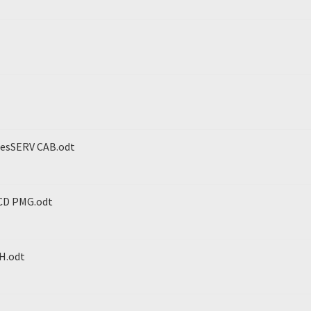
risesSERV CAB.odt
GCD PMG.odt
H.odt