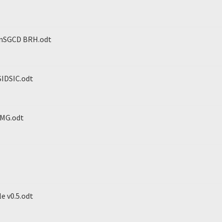
ionSGCD BRH.odt
SIDSIC.odt
PMG.odt
le v0.5.odt