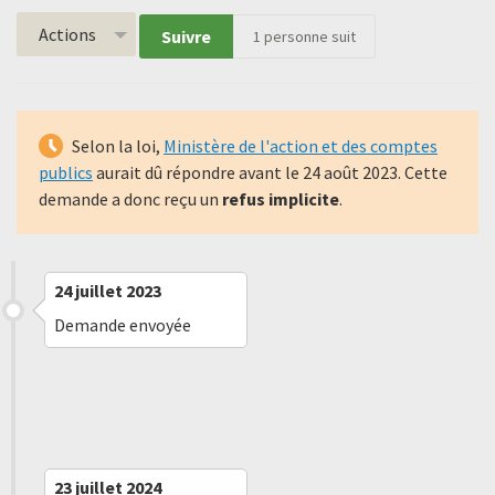
Actions
Suivre
1
personne suit
Selon la loi,
Ministère de l'action et des comptes
publics
aurait dû répondre avant le
24 août 2023
. Cette
demande a donc reçu un
refus implicite
.
24 juillet 2023
Demande envoyée
25 août 2023
Refus implicite
23 juillet 2024