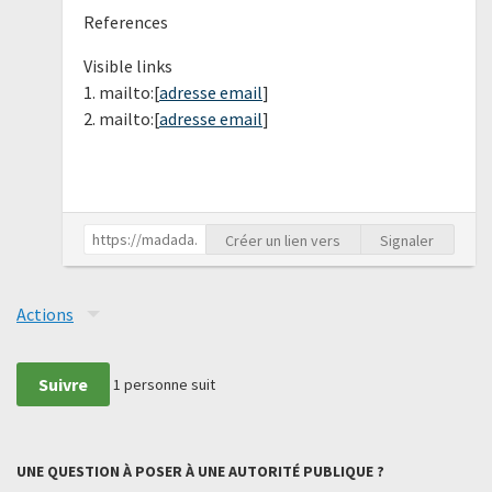
References
Visible links
1. mailto:[
adresse email
]
2. mailto:[
adresse email
]
Créer un lien vers
Signaler
Actions
Suivre
1
personne suit
UNE QUESTION À POSER À UNE AUTORITÉ PUBLIQUE ?