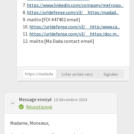
7.
https://www.linkedin.com/company/metropo...
8.
https://urldefense.com/v3/__https:/madad...
9. mailto:[FOI #47402 email]
10.
https://urldefense.com/v3/__http:/www.ca...
11.
https://urldefense.com/v3/__https:/doc.m...
12. mailto:[Ma Dada contact email]
Créer un lien vers
Signaler
Message envoyé
10 décembre 2024
Réceptionné
Madame, Monsieur,