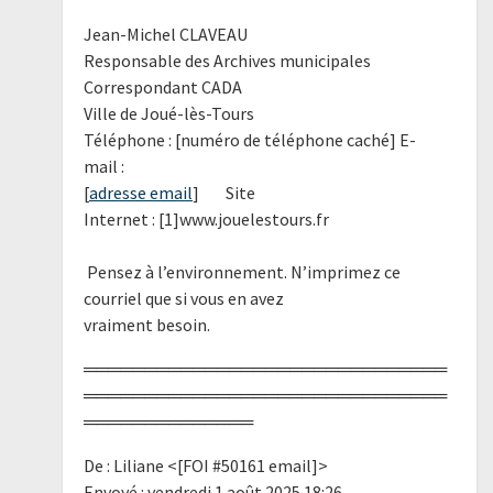
Jean-Michel CLAVEAU
Responsable des Archives municipales
Correspondant CADA
Ville de Joué-lès-Tours
Téléphone : [numéro de téléphone caché] E-
mail :
[
adresse email
] Site
Internet : [1]www.jouelestours.fr
Pensez à l’environnement. N’imprimez ce
courriel que si vous en avez
vraiment besoin.
══════════════════════════════
══════════════════════════════
══════════════
De : Liliane <[FOI #50161 email]>
Envoyé : vendredi 1 août 2025 18:26