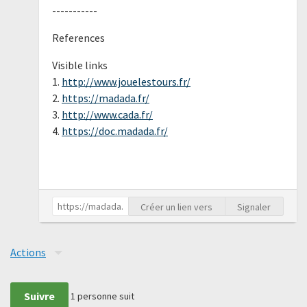
-----------
References
Visible links
1.
http://www.jouelestours.fr/
2.
https://madada.fr/
3.
http://www.cada.fr/
4.
https://doc.madada.fr/
Créer un lien vers
Signaler
Actions
Suivre
1
personne suit