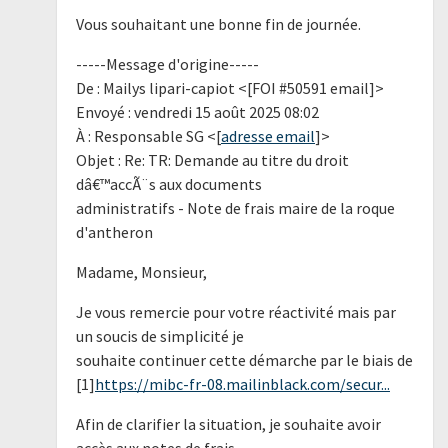
Vous souhaitant une bonne fin de journée.
-----Message d'origine-----
De : Mailys lipari-capiot <[FOI #50591 email]>
Envoyé : vendredi 15 août 2025 08:02
À : Responsable SG <[
adresse email
]>
Objet : Re: TR: Demande au titre du droit
dâ€™accÃ¨s aux documents
administratifs - Note de frais maire de la roque
d'antheron
Madame, Monsieur,
Je vous remercie pour votre réactivité mais par
un soucis de simplicité je
souhaite continuer cette démarche par le biais de
[1]
https://mibc-fr-08.mailinblack.com/secur...
Afin de clarifier la situation, je souhaite avoir